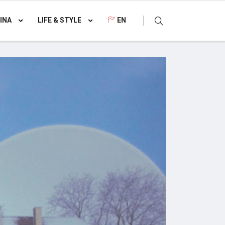
INA
LIFE & STYLE
EN