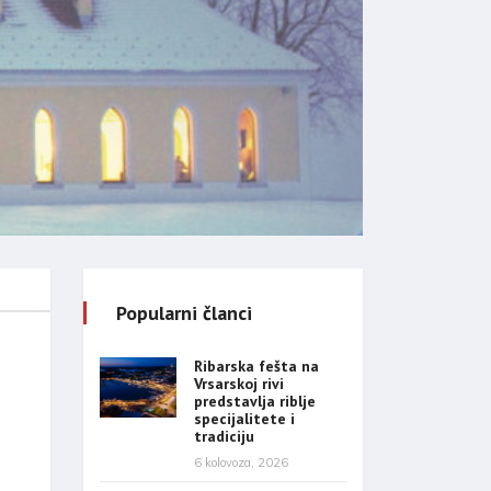
Popularni članci
Ribarska fešta na
Vrsarskoj rivi
predstavlja riblje
specijalitete i
tradiciju
6 kolovoza, 2026