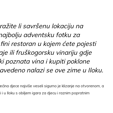
ražite li savršenu lokaciju na
 najbolju adventsku fotku za
ini restoran u kojem ćete pojesti
je ili fruškogorsku vinariju gdje
ki poznata vina i kupiti poklone
avedeno nalazi se ove zime u Iloku.
ećina djece najviše veseli sigurno je klizanje na otvorenom, a
 i u Iloku s obiljem igara za djecu i raznim popratnim