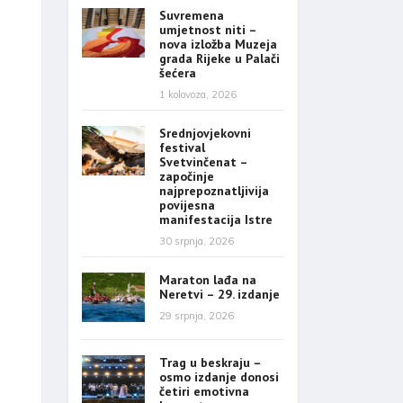
Suvremena
umjetnost niti –
nova izložba Muzeja
grada Rijeke u Palači
šećera
1 kolovoza, 2026
Srednjovjekovni
festival
Svetvinčenat –
započinje
najprepoznatljivija
povijesna
manifestacija Istre
30 srpnja, 2026
Maraton lađa na
Neretvi – 29. izdanje
29 srpnja, 2026
Trag u beskraju –
osmo izdanje donosi
četiri emotivna