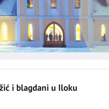
…
ić i blagdani u Iloku