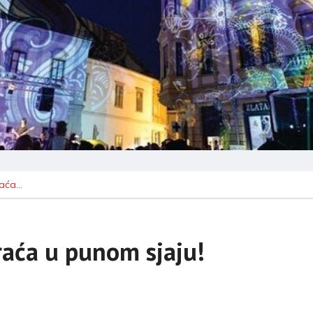
raća…
raća u punom sjaju!