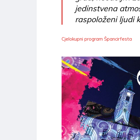
jedinstvena atmos
raspoloženi ljudi k
Cjelokupni program Špancirfesta