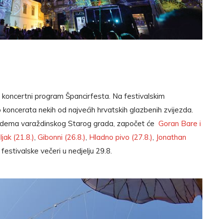
i koncertni program Špancirfesta. Na festivalskim
koncerata nekih od najvećih hrvatskih glazbenih zvijezda.
edema varaždinskog Starog grada, započet će
Goran Bare i
ljak
(21.8.)
,
Gibonni (26.8.
)
,
Hladno pivo (27.8.)
,
Jonathan
festivalske večeri u nedjelju 29.8.