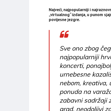
Najveći, najpopularniji i najraznov
„virtualnog“ izdanja, u punom sjaj
povijesne jezgre.
Sve ono zbog čega
najpopularniji hrva
koncerti, ponajbolj
urnebesne kazali
nebom, kreativa, 
ponuda na varaždi
zabavni sadržaji z
grad, neodoljivi za