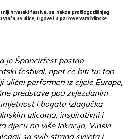
rsniji hrvatski festival se, nakon prošlogodišnjeg
u vraća na ulice, trgove i u parkove varaždinske
 je Špancirfest postao
tski festival, opet će biti tu: top
i ulični performeri iz cijele Europe,
šne predstave pod zvjezdanim
umjetnost i bogata izlagačka
nskim ulicama, inspirativni i
a djecu na više lokacija, Vinski
logaji sa svih strana svijeta i