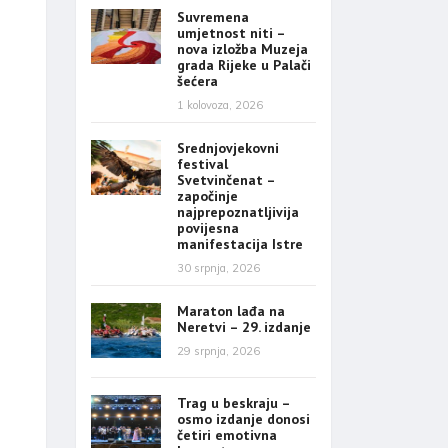
Suvremena
umjetnost niti –
nova izložba Muzeja
grada Rijeke u Palači
šećera
1 kolovoza, 2026
Srednjovjekovni
festival
Svetvinčenat –
započinje
najprepoznatljivija
povijesna
manifestacija Istre
30 srpnja, 2026
Maraton lađa na
Neretvi – 29. izdanje
29 srpnja, 2026
Trag u beskraju –
osmo izdanje donosi
četiri emotivna