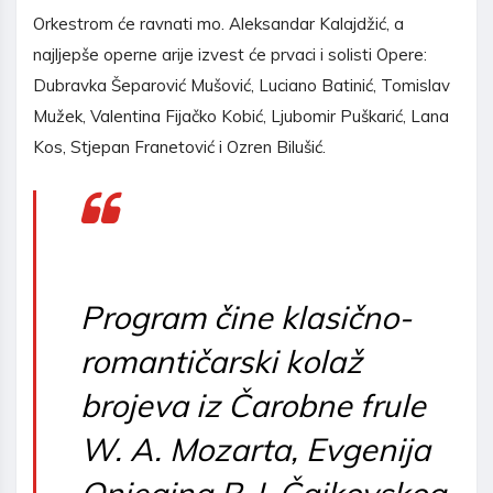
Orkestrom će ravnati mo. Aleksandar Kalajdžić, a
najljepše operne arije izvest će prvaci i solisti Opere:
Dubravka Šeparović Mušović, Luciano Batinić, Tomislav
Mužek, Valentina Fijačko Kobić, Ljubomir Puškarić, Lana
Kos, Stjepan Franetović i Ozren Bilušić.
Program čine klasično-
romantičarski kolaž
brojeva iz Čarobne frule
W. A. Mozarta, Evgenija
Onjegina P. I. Čajkovskog,