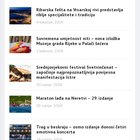
Ribarska fešta na Vrsarskoj rivi predstavlja
riblje specijalitete i tradiciju
6 kolovoza, 2026
Suvremena umjetnost niti – nova izložba
Muzeja grada Rijeke u Palači šećera
1 kolovoza, 2026
Srednjovjekovni festival Svetvinčenat –
započinje najprepoznatljivija povijesna
manifestacija Istre
30 srpnja, 2026
Maraton lađa na Neretvi – 29. izdanje
29 srpnja, 2026
Trag u beskraju – osmo izdanje donosi četiri
emotivna koncerta
26 srpnja, 2026