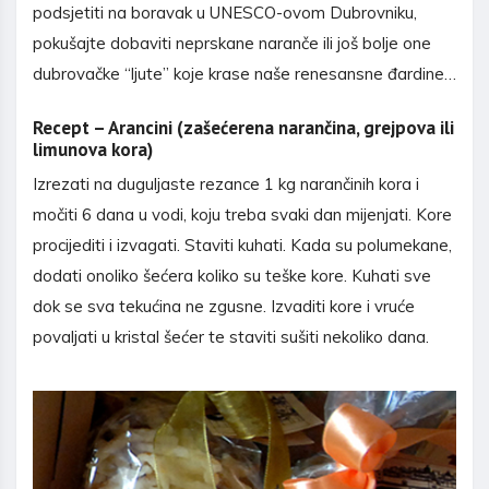
podsjetiti na boravak u UNESCO-ovom Dubrovniku,
pokušajte dobaviti neprskane naranče ili još bolje one
dubrovačke “ljute” koje krase naše renesansne đardine…
Recept – Arancini (zašećerena narančina, grejpova ili
limunova kora)
Izrezati na duguljaste rezance 1 kg narančinih kora i
močiti 6 dana u vodi, koju treba svaki dan mijenjati. Kore
procijediti i izvagati. Staviti kuhati. Kada su polumekane,
dodati onoliko šećera koliko su teške kore. Kuhati sve
dok se sva tekućina ne zgusne. Izvaditi kore i vruće
povaljati u kristal šećer te staviti sušiti nekoliko dana.