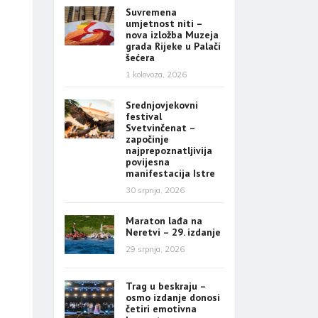
Suvremena
umjetnost niti –
nova izložba Muzeja
grada Rijeke u Palači
šećera
1 kolovoza, 2026
Srednjovjekovni
festival
Svetvinčenat –
započinje
najprepoznatljivija
povijesna
manifestacija Istre
30 srpnja, 2026
Maraton lađa na
Neretvi – 29. izdanje
29 srpnja, 2026
Trag u beskraju –
osmo izdanje donosi
četiri emotivna