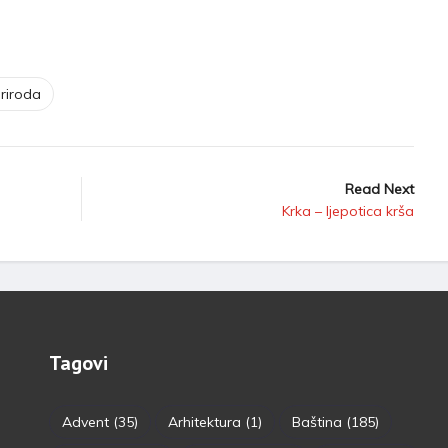
riroda
Read Next
Krka – ljepotica krša
Tagovi
Advent
(35)
Arhitektura
(1)
Baština
(185)