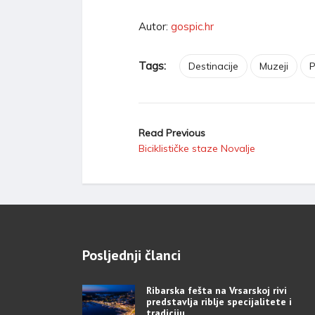
Autor:
gospic.hr
Tags:
Destinacije
Muzeji
P
Read Previous
Biciklističke staze Novalje
Posljednji članci
Ribarska fešta na Vrsarskoj rivi
predstavlja riblje specijalitete i
tradiciju