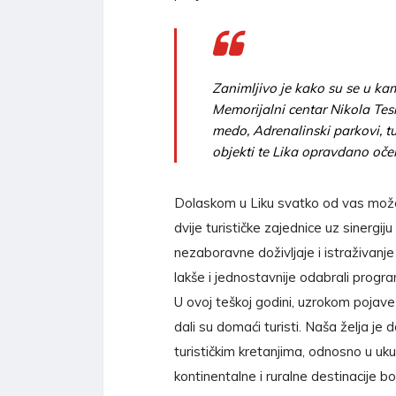
Zanimljivo je kako su se u kam
Memorijalni centar Nikola Tesl
medo, Adrenalinski parkovi, tur
objekti te Lika opravdano oček
Dolaskom u Liku svatko od vas može o
dvije turističke zajednice uz sinergiju
nezaboravne doživljaje i istraživanje
lakše i jednostavnije odabrali progr
U ovoj teškoj godini, uzrokom pojave
dali su domaći turisti. Naša želja je 
turističkim kretanjima, odnosno u uk
kontinentalne i ruralne destinacije bol