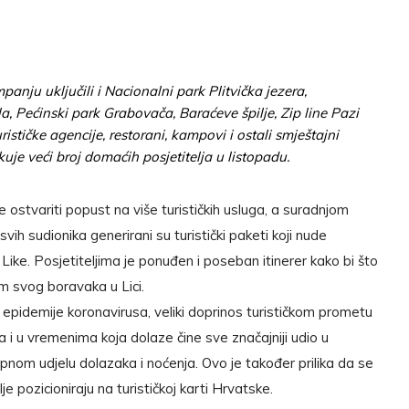
panju uključili i Nacionalni park Plitvička jezera,
a, Pećinski park Grabovača, Baraćeve špilje, Zip line Pazi
ističke agencije, restorani, kampovi i ostali smještajni
uje veći broj domaćih posjetitelja u listopadu.
stvariti popust na više turističkih usluga, a suradnjom
 svih sudionika generirani su turistički paketi koji nude
 Like. Posjetiteljima je ponuđen i poseban itinerer kako bi što
am svog boravaka u Lici.
 epidemije koronavirusa, veliki doprinos turističkom prometu
da i u vremenima koja dolaze čine sve značajniji udio u
upnom udjelu dolazaka i noćenja. Ovo je također prilika da se
je pozicioniraju na turističkoj karti Hrvatske.