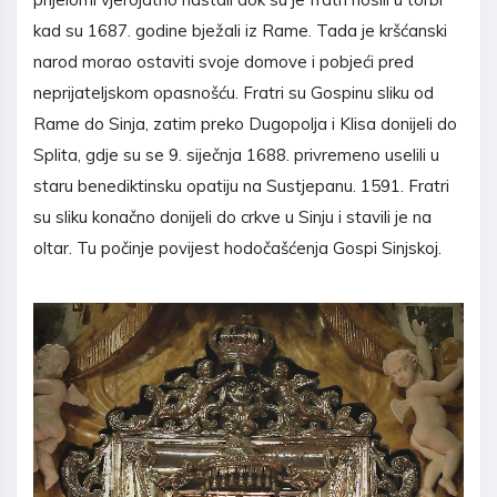
kad su 1687. godine bježali iz Rame. Tada je kršćanski
narod morao ostaviti svoje domove i pobjeći pred
neprijateljskom opasnošću. Fratri su Gospinu sliku od
Rame do Sinja, zatim preko Dugopolja i Klisa donijeli do
Splita, gdje su se 9. siječnja 1688. privremeno uselili u
staru benediktinsku opatiju na Sustjepanu. 1591. Fratri
su sliku konačno donijeli do crkve u Sinju i stavili je na
oltar. Tu počinje povijest hodočašćenja Gospi Sinjskoj.