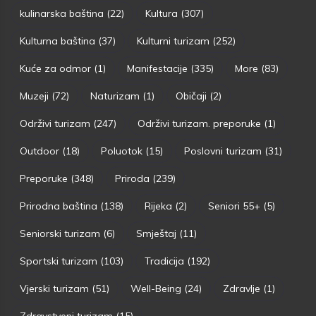
kulinarska baština
(22)
Kultura
(307)
Kulturna baština
(37)
Kulturni turizam
(252)
Kuće za odmor
(1)
Manifestacije
(335)
More
(83)
Muzeji
(72)
Naturizam
(1)
Običaji
(2)
Održivi turizam
(247)
Održivi turizam. preporuke
(1)
Outdoor
(18)
Poluotok
(15)
Poslovni turizam
(31)
Preporuke
(348)
Priroda
(239)
Prirodna baština
(138)
Rijeka
(2)
Seniori 55+
(5)
Seniorski turizam
(6)
Smještaj
(11)
Sportski turizam
(103)
Tradicija
(192)
Vjerski turizam
(51)
Well-Being
(24)
Zdravlje
(1)
Zdravstveni turizam
(15)