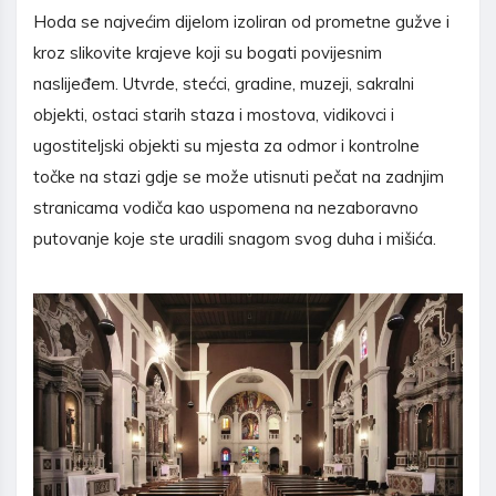
Hoda se najvećim dijelom izoliran od prometne gužve i
kroz slikovite krajeve koji su bogati povijesnim
naslijeđem. Utvrde, stećci, gradine, muzeji, sakralni
objekti, ostaci starih staza i mostova, vidikovci i
ugostiteljski objekti su mjesta za odmor i kontrolne
točke na stazi gdje se može utisnuti pečat na zadnjim
stranicama vodiča kao uspomena na nezaboravno
putovanje koje ste uradili snagom svog duha i mišića.