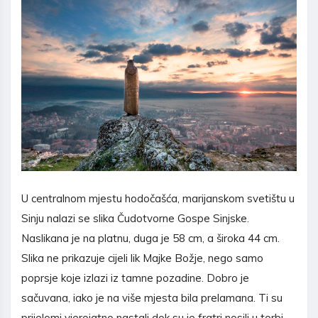
U centralnom mjestu hodočašća, marijanskom svetištu u
Sinju nalazi se slika Čudotvorne Gospe Sinjske.
Naslikana je na platnu, duga je 58 cm, a široka 44 cm.
Slika ne prikazuje cijeli lik Majke Božje, nego samo
poprsje koje izlazi iz tamne pozadine. Dobro je
sačuvana, iako je na više mjesta bila prelamana. Ti su
prijelomi vjerojatno nastali dok su je fratri nosili u torbi