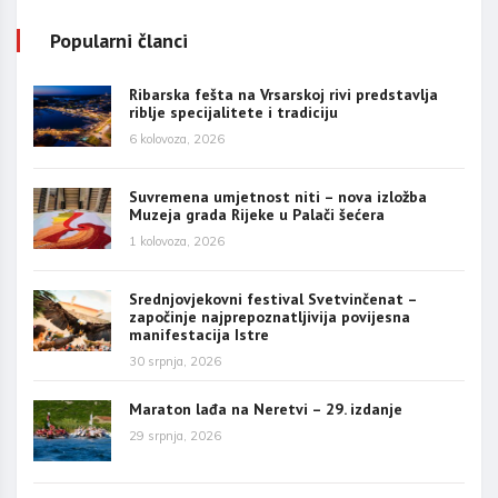
Popularni članci
Ribarska fešta na Vrsarskoj rivi predstavlja
riblje specijalitete i tradiciju
6 kolovoza, 2026
Suvremena umjetnost niti – nova izložba
Muzeja grada Rijeke u Palači šećera
1 kolovoza, 2026
Srednjovjekovni festival Svetvinčenat –
započinje najprepoznatljivija povijesna
manifestacija Istre
30 srpnja, 2026
Maraton lađa na Neretvi – 29. izdanje
29 srpnja, 2026