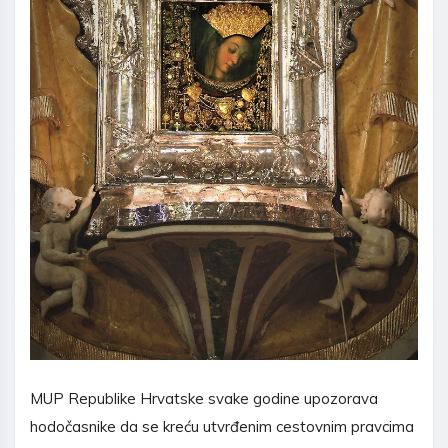
MUP Republike Hrvatske svake godine upozorava
hodočasnike da se kreću utvrđenim cestovnim pravcima